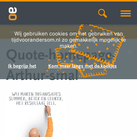
Home
Home
Quote-homepage-Arthur-smal
Wij gebruiken cookies om het gebruiken van
tijdvoorandersom.nl zo gemakkelijk mogelijk te
maken.
Quote-homepage-
Ik begrijp het
Kom maar langs met de koekjes
Arthur-smal