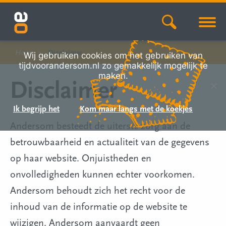
Home
Disclaimer
Wij gebruiken cookies om het gebruiken van
tijdvoorandersom.nl zo gemakkelijk mogelijk te
maken.
Disclaimer
Ik begrijp het
Kom maar langs met de koekjes
Andersom besteedt de uiterste zorg aan de
betrouwbaarheid en actualiteit van de gegevens
op haar website. Onjuistheden en
onvolledigheden kunnen echter voorkomen.
Andersom behoudt zich het recht voor de
inhoud van de informatie op de website te
wijzigen. Andersom aanvaardt geen