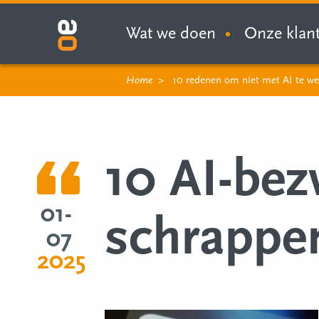
Wat we doen
Onze klan
Home
10 redenen om níet met AI te we
10 AI-bez
01-
schrappe
07
2025