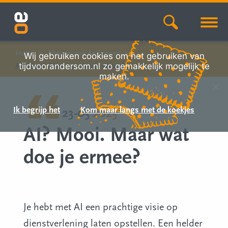
Home
Nieuws van Andersom
Wij gebruiken cookies om het gebruiken van
tijdvoorandersom.nl zo gemakkelijk mogelijk te
AI? Mooi. Maar wat doe je ermee?
maken.
Ik begrijp het
Kom maar langs met de koekjes
23-05
2025
AI? Mooi. Maar wat
doe je ermee?
Je hebt met AI een prachtige visie op
dienstverlening laten opstellen. Een helder