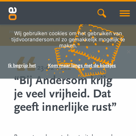
Home
Nieuws van Andersom
Wij gebruiken cookies om het gebruiken van
tijdvoorandersom.nl zo gemakkelijk mogelijk te
“Bij Andersom krijg je veel vrijheid. Dat geeft innerlijke rust”
maken.
Ik begrijp het
Kom maar langs met de koekjes
23-02
2022
“Bij Andersom krijg
je veel vrijheid. Dat
geeft innerlijke rust”