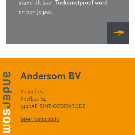
stand dit jaar: Toekomstproof word
en ben je pas
Andersom BV
Postadres
Postbus 74
5490AB SINT-OEDENRODE
Meer contactinfo