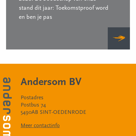
stand dit jaar: Toekomstproof word
en ben je pas
Andersom BV
Postadres
Postbus 74
5490AB SINT-OEDENRODE
Meer contactinfo