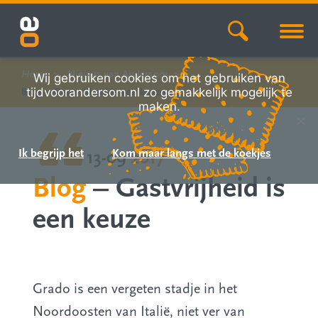
Home
Nieuws van Andersom
Wij gebruiken cookies om het gebruiken van
tijdvoorandersom.nl zo gemakkelijk mogelijk te
Blog – Gastvrijheid is een keuze
maken.
Ik begrijp het
Kom maar langs met de koekjes
13-09
2017
Blog
– Gastvrijheid is
een keuze
Grado is een vergeten stadje in het
Noordoosten van Italië, niet ver van