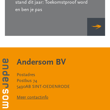
stand dit jaar: Toekomstproof word
en ben je pas
Andersom BV
Postadres
Postbus 74
5490AB SINT-OEDENRODE
Meer contactinfo