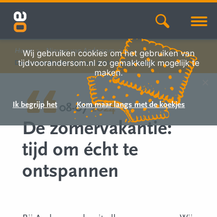
Home
Nieuws van Andersom
Wij gebruiken cookies om het gebruiken van
tijdvoorandersom.nl zo gemakkelijk mogelijk te
De zomervakantie: tijd om écht te ontspannen
maken.
Ik begrijp het
Kom maar langs met de koekjes
08-07
2024
De zomervakantie:
tijd om écht te
ontspannen