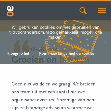
Home
Nieuws van Andersom
Groeien en bloeien
Wij gebruiken cookies om het gebruiken van
tijdvoorandersom.nl zo gemakkelijk mogelijk te
maken.
18-08
2022
Ik begrijp het
Kom maar langs met de koekjes
Groeien en
bloeien
Goed nieuws delen we graag! We breiden
ons team uit met een aantal nieuwe
organisatieadviseurs. Sommige van hen
zijn zelfstandige adviseurs waarmee we