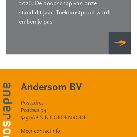
2026. De boodschap van onze
stand dit jaar: Toekomstproof word
en ben je pas
Andersom BV
Postadres
Postbus 74
5490AB SINT-OEDENRODE
Meer contactinfo