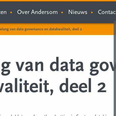
ten
Over Andersom
Nieuws
Contac
elang van data governance en datakwaliteit, deel 2
ng van data go
liteit, deel 2