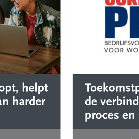
opt, helpt
Toekomstpr
an harder
de verbin
proces en