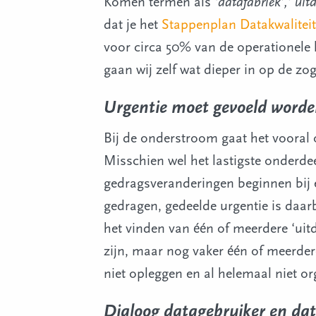
Komen termen als
‘datafabriek’,’ uit
dat je het
Stappenplan Datakwaliteit
voor circa 50% van de operationele 
gaan wij zelf wat dieper in op de z
Urgentie moet gevoeld word
Bij de onderstroom gaat het vooral
Misschien wel het lastigste onderde
gedragsveranderingen beginnen bij 
gedragen, gedeelde urgentie is daar
het vinden van één of meerdere ‘ui
zijn, maar nog vaker één of meerdere
niet opleggen en al helemaal niet or
Dialoog datagebruiker en da