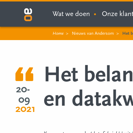
Wat we doen
Onze klan
Home
Nieuws van Andersom
Het b
Het bela
20-
en datakwa
09
2021