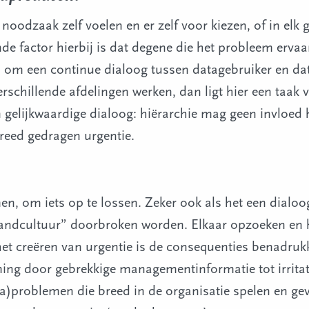
oodzaak zelf voelen en er zelf voor kiezen, of in elk 
 factor hierbij is dat degene die het probleem ervaart 
us om een continue dialoog tussen datagebruiker en d
erschillende afdelingen werken, dan ligt hier een taak
n gelijkwaardige dialoog: hiërarchie mag geen invloed
reed gedragen urgentie.
n, om iets op te lossen. Zeker ook als het een dialoo
ndcultuur” doorbroken worden. Elkaar opzoeken en h
het creëren van urgentie is de consequenties benadrukke
ming door gebrekkige managementinformatie tot irritat
a)problemen die breed in de organisatie spelen en ge