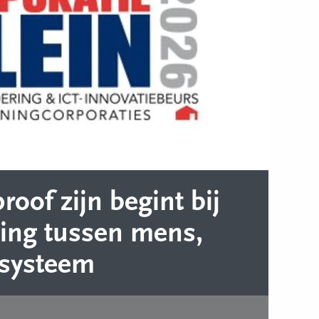
oof zijn begint bij
ding tussen mens,
 systeem