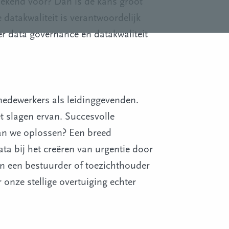
ekend voor? Dan is de kans groot
 datakwaliteit is verantwoordelijk
er data governance en datakwaliteit
edewerkers als leidinggevenden.
t slagen ervan. Succesvolle
aan we oplossen? Een breed
ta bij het creëren van urgentie door
an een bestuurder of toezichthouder
onze stellige overtuiging echter