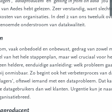
dagers’, ‘dataproducent’
en
‘getting in front on data’
jou b
van Aedes hebt gelezen. Zeer verstandig, want slechte
kosten van organisaties. In deel 2 van ons tweeluik ov
ogenoemde onderstroom van datakwaliteit.
en
 om, vaak onbedoeld en onbewust, gedrag van zowel m
el van het hele stappenplan, maar wel cruciaal voor he
een heldere, eenduidige aanleiding: welk probleem g
bij onmisbaar. Zo begint ook het verbeterproces van da
tdagers’, oftewel iemand met een dataprobleem. Dat k
 datagebruikers dan wel klanten. Urgentie kun je naar 
ganisatiebreed.
taproducent