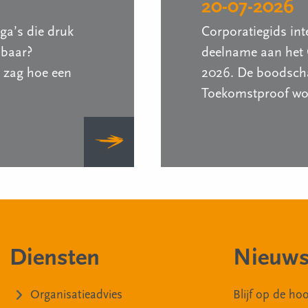
20-07-2026
ega’s die druk
Corporatiegids int
nbaar?
deelname aan het 
 zag hoe een
2026. De boodscha
Toekomstproof wor
Diensten
Nieuws
Organisatieadvies
Blijf op de h