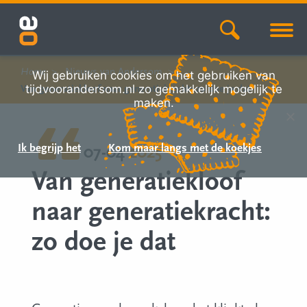
Home
Nieuws van Andersom
Wij gebruiken cookies om het gebruiken van
tijdvoorandersom.nl zo gemakkelijk mogelijk te
Van generatiekloof naar generatiekracht: zo doe je dat
maken.
Ik begrijp het
Kom maar langs met de koekjes
07-04
2025
Van generatiekloof
naar generatiekracht:
zo doe je dat