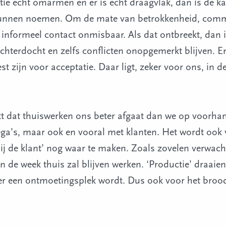
itie echt omarmen en er is echt draagvlak, dan is de ka
 kunnen noemen. Om de mate van betrokkenheid, com
s informeel contact onmisbaar. Als dat ontbreekt, dan i
chterdocht en zelfs conflicten onopgemerkt blijven. En 
zijn voor acceptatie. Daar ligt, zeker voor ons, in dez
 dat thuiswerken ons beter afgaat dan we op voorhan
ega’s, maar ook en vooral met klanten. Het wordt ook
ij de klant’ nog waar te maken. Zoals zovelen verwach
in de week thuis zal blijven werken. ‘Productie’ draaie
eer een ontmoetingsplek wordt. Dus ook voor het broo