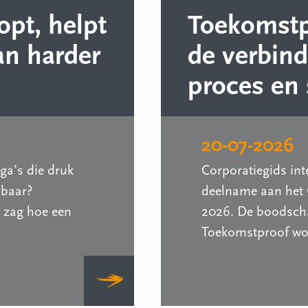
opt, helpt
Toekomstpr
an harder
de verbin
proces en
20-07-2026
ega’s die druk
Corporatiegids int
nbaar?
deelname aan het 
 zag hoe een
2026. De boodscha
Toekomstproof wor