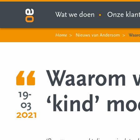
Wat we doen
Onze klan
Home
Nieuws van Andersom
Waaro
Waarom we
19-
‘kind’ mo
03
2021