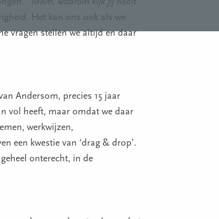
jongen.’
‘Mam, waarom kijk jij nooit
ierigheid. Het kan ons ook als we
he vragen stellen we altijd en daar
van Andersom, precies 15 jaar
van vol heeft, maar omdat we daar
temen, werkwijzen,
ven een kwestie van ‘drag & drop’.
geheel onterecht, in de