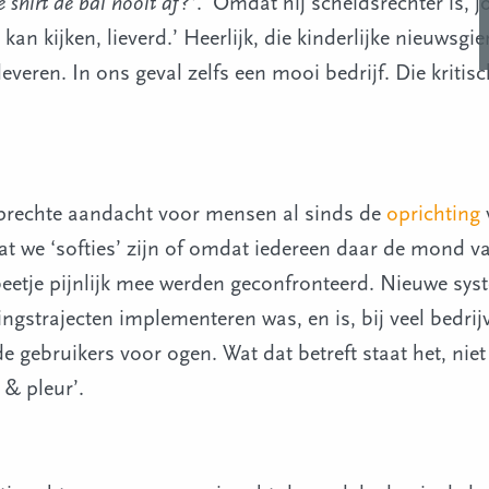
shirt de bal nooit af?’
. ‘Omdat hij scheidsrechter is, 
 kan kijken, lieverd.’ Heerlijk, die kinderlijke nieuwsg
veren. In ons geval zelfs een mooi bedrijf. Die kritisc
 oprechte aandacht voor mensen al sinds de
oprichting
dat we ‘softies’ zijn of omdat iedereen daar de mond 
 beetje pijnlijk mee werden geconfronteerd. Nieuwe sys
gstrajecten implementeren was, en is, bij veel bedrij
gebruikers voor ogen. Wat dat betreft staat het, niet 
& pleur’.