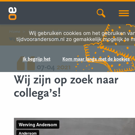
Home
Nieuws van Andersom
Wij gebruiken cookies om het gebruiken va
tijdvoorandersom.nl zo gemakkelijk mogelijk te 
Wij zijn op zoek naar collega’s!
Ik begrijp het
Kom maar langs met de koekjes
07-04
2021
Wij zijn op zoek naar
collega’s!