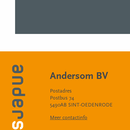
Andersom BV
Postadres
Postbus 74
5490AB SINT-OEDENRODE
Meer contactinfo