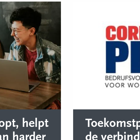
opt, helpt
Toekomstpr
an harder
de verbin