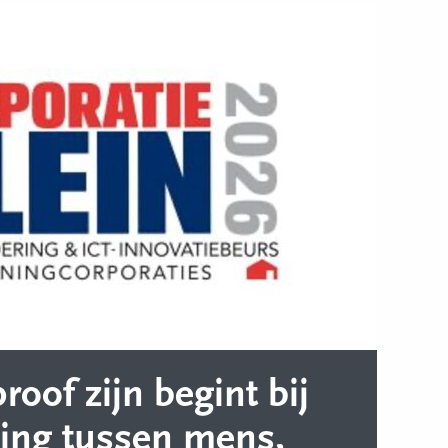
oof zijn begint bij
ding tussen mens,