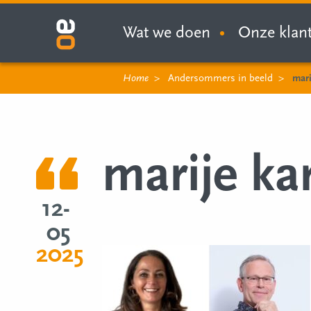
Wat we doen
Onze klan
Home
Andersommers in beeld
mari
marije ka
12-
05
2025