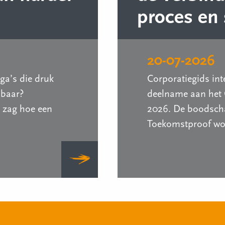
proces en
20-07-2026
ega’s die druk
Corporatiegids int
nbaar?
deelname aan het 
 zag hoe een
2026. De boodscha
Toekomstproof wor