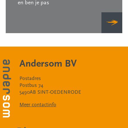
en ben je pas
Andersom BV
Postadres
Postbus 74
5490AB SINT-OEDENRODE
Meer contactinfo