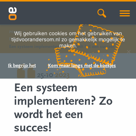
Home
Wij gebruiken cookies om het gebruiken van
tijdvoorandersom.nl zo gemakkelijk mogelijk te
Een systeem implementeren? Zo wordt het een succes!
maken.
Een systeem implementeren? Zo wordt het een succes!
Ik begrijp het
Kom maar langs met de koekjes
25-10
2023
Een systeem
implementeren? Zo
wordt het een
succes!