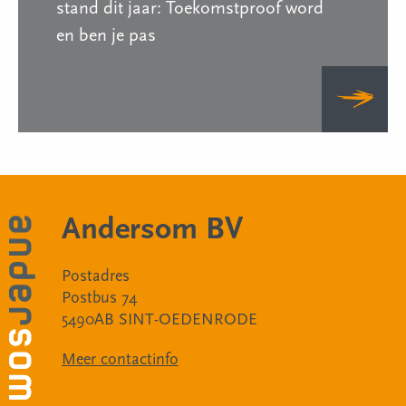
stand dit jaar: Toekomstproof word
en ben je pas
Andersom BV
Postadres
Postbus 74
5490AB SINT-OEDENRODE
Meer contactinfo