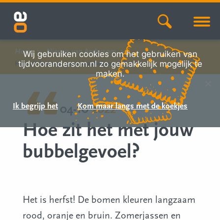
Home
Nieuws van Andersom
Wij gebruiken cookies om het gebruiken van
tijdvoorandersom.nl zo gemakkelijk mogelijk te
Hoe zit het met jouw bubbelgevoel?
maken.
Ik begrijp het
Kom maar langs met de koekjes
04-10
2022
Hoe zit het met jouw
bubbelgevoel?
Het is herfst! De bomen kleuren langzaam
rood, oranje en bruin. Zomerjassen en