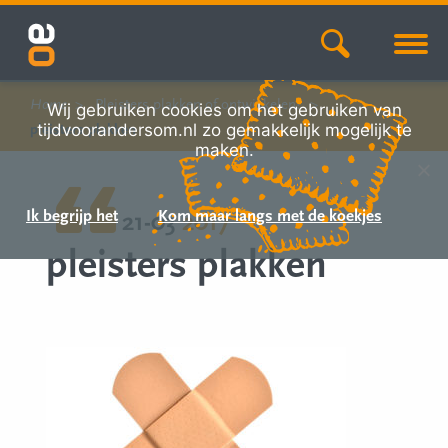
Home
Pleisters plakken of ontwikkelen?
Wij gebruiken cookies om het gebruiken van
tijdvoorandersom.nl zo gemakkelijk mogelijk te
pleisters plakken
maken.
Ik begrijp het
Kom maar langs met de koekjes
21-03
2017
pleisters plakken