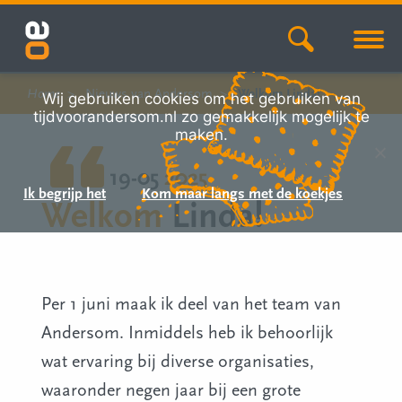
Home
Nieuws van Andersom
Welkom Linda!
Wij gebruiken cookies om het gebruiken van
tijdvoorandersom.nl zo gemakkelijk mogelijk te
maken.
19-05
2025
Ik begrijp het
Kom maar langs met de koekjes
Welkom
Linda!
Per 1 juni maak ik deel van het team van
Andersom. Inmiddels heb ik behoorlijk
wat ervaring bij diverse organisaties,
waaronder negen jaar bij een grote