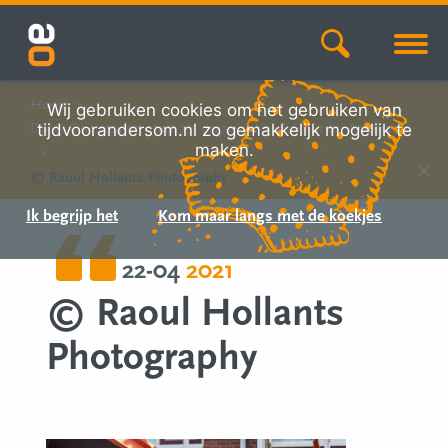
Home
Wij gebruiken cookies om het gebruiken van
Daisy Oliemeulen start als organisatieadviseur bij Andersom
tijdvoorandersom.nl zo gemakkelijk mogelijk te
maken.
© Raoul Hollants Photography
Ik begrijp het
Kom maar langs met de koekjes
22-04
2021
© Raoul Hollants
Photography