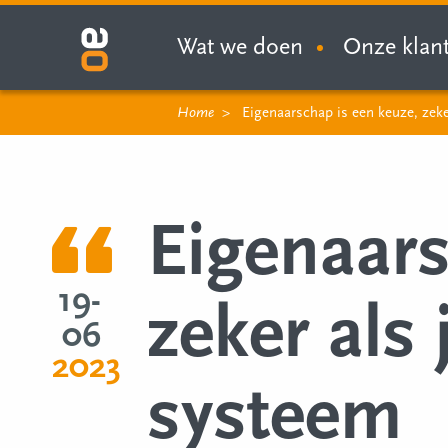
Wat we doen
Onze klan
Home
Eigenaarschap is een keuze, zeke
Eigenaars
19-
zeker als 
06
2023
systeem