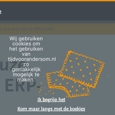
t
er als je praat over je ERP-systeem
Wij gebruiken
cookies om
het gebruiken
van
uze,
tijdvoorandersom.nl
zo
gemakkelijk
mogelijk te
e ERP-
maken.
Ik begrijp het
Kom maar langs met de koekjes