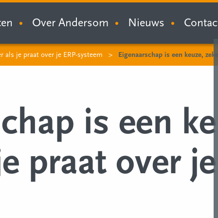
ten
Over Andersom
Nieuws
Contac
r als je praat over je ERP-systeem
Eigenaarschap is een keuze, zek
chap is een ke
je praat over j