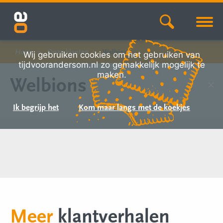
Home
Onze klanten
Welbions
Wij gebruiken cookies om het gebruiken van
tijdvoorandersom.nl zo gemakkelijk mogelijk te
maken.
Welbions
Ik begrijp het
Kom maar langs met de koekjes
Meer
klantverhalen