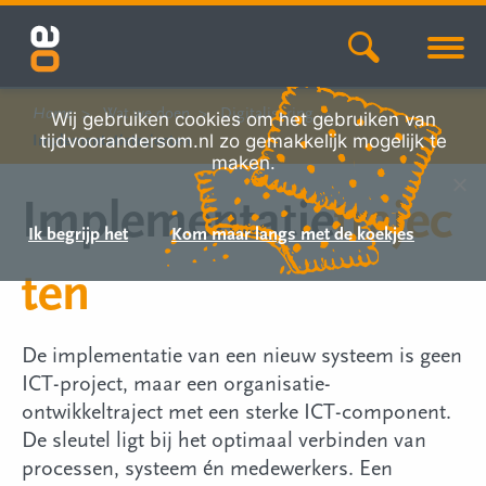
Home
Wat we doen
Digitalisering
Wij gebruiken cookies om het gebruiken van
tijdvoorandersom.nl zo gemakkelijk mogelijk te
Implementatietrajecten
maken.
Implementatie
trajec
Ik begrijp het
Kom maar langs met de koekjes
ten
De implementatie van een nieuw systeem is geen
ICT-project, maar een organisatie-
ontwikkeltraject met een sterke ICT-component.
De sleutel ligt bij het optimaal verbinden van
processen, systeem én medewerkers. Een