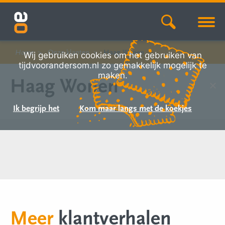
Home
Onze klanten
Haag Wonen
Wij gebruiken cookies om het gebruiken van
tijdvoorandersom.nl zo gemakkelijk mogelijk te
maken.
Haag Wonen
Ik begrijp het
Kom maar langs met de koekjes
Meer
klantverhalen