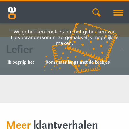
Home
Onze klanten
Lefier
Wij gebruiken cookies om het gebruiken van
tijdvoorandersom.nl zo gemakkelijk mogelijk te
maken.
Lefier
Ik begrijp het
Kom maar langs met de koekjes
Meer
klantverhalen