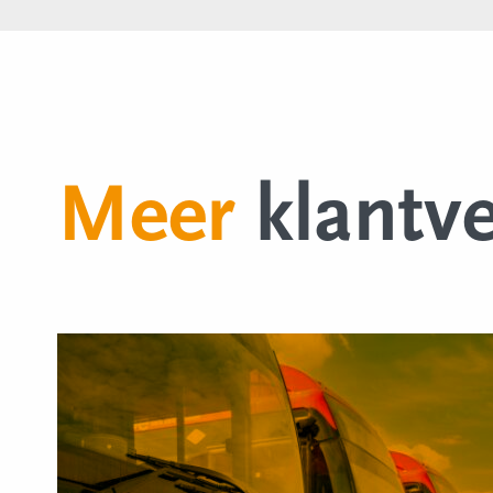
Meer
klantv