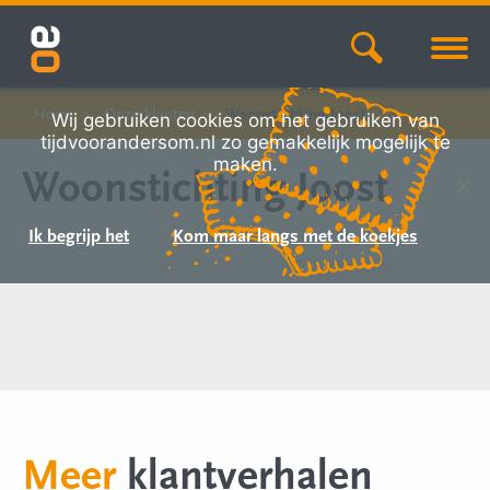
Home
Onze klanten
Woonstichting Joost
Wij gebruiken cookies om het gebruiken van
tijdvoorandersom.nl zo gemakkelijk mogelijk te
maken.
Woonstichting Joost
Ik begrijp het
Kom maar langs met de koekjes
Meer
klantverhalen